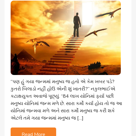
“પણ હું ગયા જન્મમાં મનુષ્ય જ હતો એ કેમ ખબર પડે?
કુતરો બિલાડો નહીં હોઉં એની શું ખાતરી?” નકુલભાઈએ
કટાક્ષયુક્ત અવાજે પૂછ્યું. “84 લાખ યોનિમાં ફર્યા પછી
મનુષ્ય યોનિમાં જન્મ મળે છે. સારા કર્મો કર્યા હોય તો જ આ
યોનિમાં જન્મવા મળે અને સારા કર્મો મનુષ્ય જ કરી શકે
એટલે તમે ગયા જન્મમાં મનુષ્ય જ […]
Read More